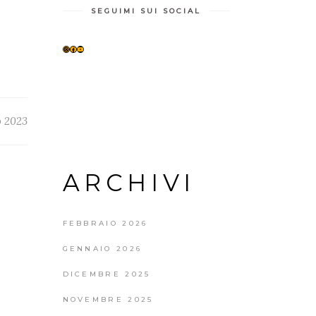
SEGUIMI SUI SOCIAL
INSTAGRAM
FACEBOOK
YOUTUBE
o 2023
ARCHIVI
FEBBRAIO 2026
GENNAIO 2026
DICEMBRE 2025
NOVEMBRE 2025