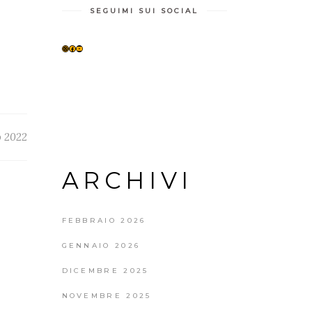
SEGUIMI SUI SOCIAL
INSTAGRAM
FACEBOOK
YOUTUBE
o 2022
ARCHIVI
FEBBRAIO 2026
GENNAIO 2026
DICEMBRE 2025
NOVEMBRE 2025