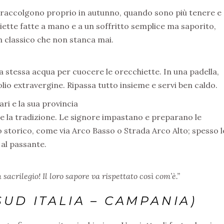
si raccolgono proprio in autunno, quando sono più tenere e
iette fatte a mano e a un soffritto semplice ma saporito,
n classico che non stanca mai.
la stessa acqua per cuocere le orecchiette. In una padella,
olio extravergine. Ripassa tutto insieme e servi ben caldo.
ari e la sua provincia
ce la tradizione. Le signore impastano e preparano le
 storico, come via Arco Basso o Strada Arco Alto; spesso l
al passante.
acrilegio! Il loro sapore va rispettato così com’è.”
SUD ITALIA – CAMPANIA)