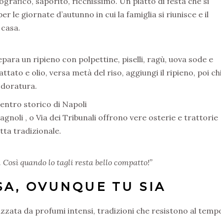
ografico, saporito, ricchissimo. Un piatto di festa che si
 le giornate d’autunno in cui la famiglia si riunisce e il
 casa.
epara un ripieno con polpettine, piselli, ragù, uova sode e
ato e olio, versa metà del riso, aggiungi il ripieno, poi ch
a doratura.
entro storico di Napoli
noli , o Via dei Tribunali offrono vere osterie e trattorie
tta tradizionale.
. Così quando lo tagli resta bello compatto!”
SA, OVUNQUE TU SIA
izzata da profumi intensi, tradizioni che resistono al temp