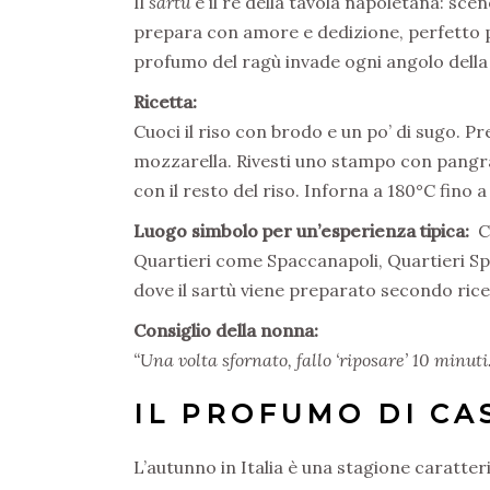
Il
sartù
è il re della tavola napoletana: scen
prepara con amore e dedizione, perfetto per
profumo del ragù invade ogni angolo della
Ricetta:
Cuoci il riso con brodo e un po’ di sugo. Pr
mozzarella. Rivesti uno stampo con pangratt
con il resto del riso. Inforna a 180°C fino 
Luogo simbolo per un’esperienza tipica:
C
Quartieri come Spaccanapoli, Quartieri Spag
dove il sartù viene preparato secondo rice
Consiglio della nonna:
“Una volta sfornato, fallo ‘riposare’ 10 minuti
IL PROFUMO DI CA
L’autunno in Italia è una stagione caratter