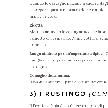
Quando le castagne iniziano a cadere dagli 
si prepara questa minestra dolce e antica. 
mani e i ricordi.
Ricetta:
Metti in ammollo le castagne secche la ser
rametto di rosmarino. A fine cottura, sch
cremosa.
Luogo simbolo per un’esperienza tipica:
C
Luoghi dove si possono assaporare zuppe r
castagne.
Consiglio della nonna:
“Non dimenticare il pane abbrustolito: era il ‘
3) FRUSTINGO
(CEN
Il
Frustingo
è più di un dolce: è un rito di pas