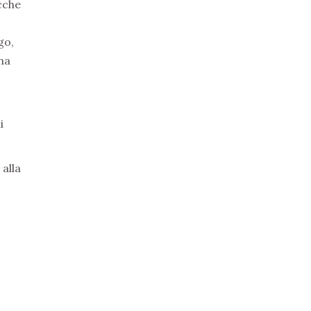
cche
go,
na
i
 alla