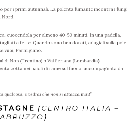
o per i primi autunnali. La polenta fumante incontra i fung
l Nord.
ica, cuocendola per almeno 40-50 minuti. In una padella,
i tagliati a fette. Quando sono ben dorati, adagiali sulla pol
se vuoi, Parmigiano.
al di Non (Trentino) o Val Seriana (Lombardia
)
enta cotta nei paioli di rame sul fuoco, accompagnata da
ta qualcosa, e vedrai che non si attacca mai!”
ASTAGNE
(CENTRO ITALIA –
 ABRUZZO)