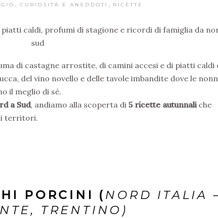
,
,
GGIO
CURIOSITÀ E ANEDDOTI
RICETTE
 piatti caldi, profumi di stagione e ricordi di famiglia da no
sud
ma di castagne arrostite, di camini accesi e di piatti caldi
zucca, del vino novello e delle tavole imbandite dove le nonn
o il meglio di sé.
rd a Sud
, andiamo alla scoperta di
5 ricette autunnali
che
 territori.
HI PORCINI (
NORD ITALIA 
NTE, TRENTINO)