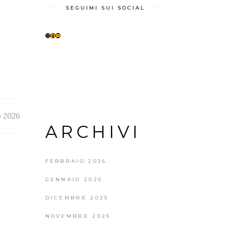
SEGUIMI SUI SOCIAL
INSTAGRAM
FACEBOOK
YOUTUBE
o 2026
ARCHIVI
FEBBRAIO 2026
GENNAIO 2026
DICEMBRE 2025
NOVEMBRE 2025