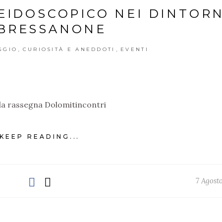
IDOSCOPICO NEI DINTORN
 BRESSANONE
,
,
GGIO
CURIOSITÀ E ANEDDOTI
EVENTI
la rassegna Dolomitincontri
KEEP READING...
7 Agost