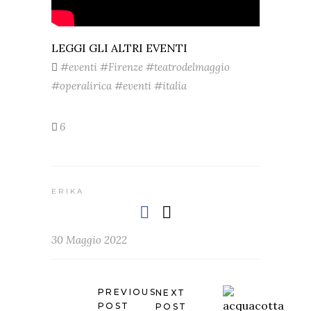
LEGGI GLI ALTRI EVENTI
#eventi
#Firenze #teatrodelmaggio
#operalirica #eventi
#italia
6
ERIKA
30 Maggio 2022
PREVIOUS
NEXT
POST
POST