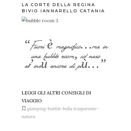
LA CORTE DELLA REGINA
BIVIO IANNARELLO CATANIA
“Fuori è magnifico…ma in
una bubble room, col naso
all’insù ancora di più…”
LEGGI GLI ALTRI CONSIGLI DI
VIAGGIO
glamping-bubble-bolla trasparente-
natura