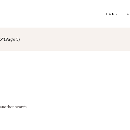
HOME
E
o"
(Page 5)
 another search