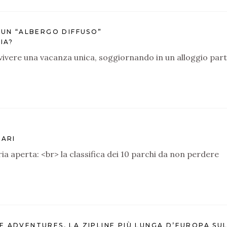
 UN “ALBERGO DIFFUSO”
IA?
 vivere una vacanza unica, soggiornando in un alloggio part
LARI
aria aperta: <br> la classifica dei 10 parchi da non perdere
E ADVENTURES, LA ZIPLINE PIÙ LUNGA D’EUROPA SU